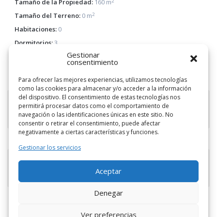
2
Tamaño de la Propiedad:
160 m
2
Tamaño del Terreno:
0 m
Habitaciones:
0
Dormitorios:
3
Gestionar
Baños:
3
consentimiento
Floors No:
1
Para ofrecer las mejores experiencias, utilizamos tecnologías
como las cookies para almacenar y/o acceder a la información
del dispositivo. El consentimiento de estas tecnologías nos
permitirá procesar datos como el comportamiento de
Características
navegación o las identificaciones únicas en este sitio. No
consentir o retirar el consentimiento, puede afectar
negativamente a ciertas características y funciones.
Gestionar los servicios
Visitas a la página Estadísticas
Aceptar
Denegar
Ver preferencias