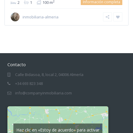
Información completa
2
2
1
100 m
inmobiliaria-almeria
Contacto
Calle Bidasoa, 8, local 2, 04006 Almería
+34 693 823 348
info@companyinmobiliaria.com
Haz clic en «Estoy de acuerdo» para activar