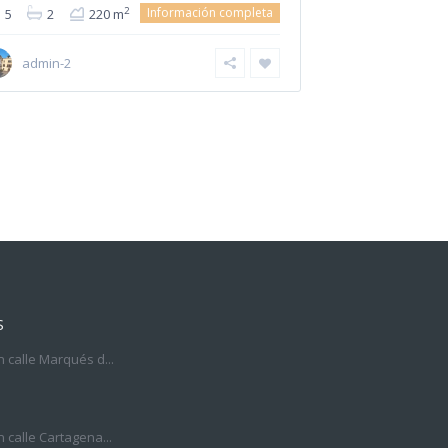
Información completa
2
5
2
220 m
admin-2
S
n calle Marqués d...
n calle Cartagena...