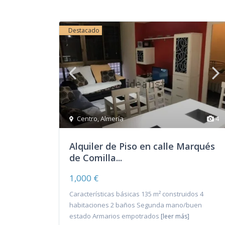
Destacado
Centro
,
Almería
4
Alquiler de Piso en calle Marqués
de Comilla...
1,000 €
Características básicas 135 m² construidos 4
habitaciones 2 baños Segunda mano/buen
estado Armarios empotrados
[leer más]