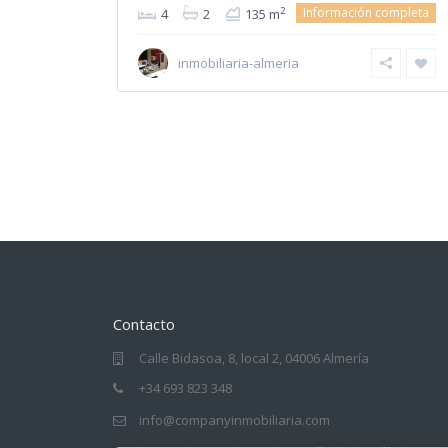
Información completa
2
4
2
135 m
inmobiliaria-almeria
Contacto
Calle Bidasoa, 8, local 2, 04006 Almería
+34 693 823 348
info@companyinmobiliaria.com