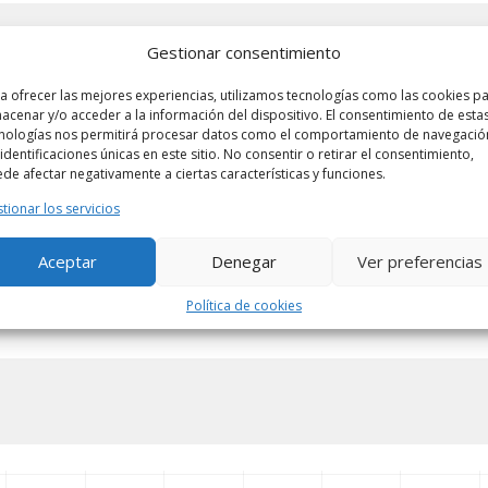
Gestionar consentimiento
a ofrecer las mejores experiencias, utilizamos tecnologías como las cookies p
acenar y/o acceder a la información del dispositivo. El consentimiento de esta
Precio:
900 €
Tamaño
nologías nos permitirá procesar datos como el comportamiento de navegació
Habitaciones:
0
Dormit
 identificaciones únicas en este sitio. No consentir o retirar el consentimiento,
de afectar negativamente a ciertas características y funciones.
Floors No:
1
tionar los servicios
Aceptar
Denegar
Ver preferencias
Política de cookies