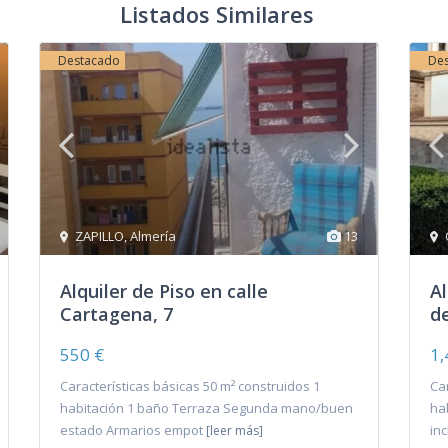
Listados Similares
Destacado
De
ZAPILLO
,
Almería
13
Alquiler de Piso en calle
Al
Cartagena, 7
de
550 €
1,
Características básicas 50 m² construidos 1
Ca
habitación 1 baño Terraza Segunda mano/buen
ha
estado Armarios empot
inc
[leer más]