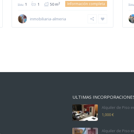
Información completa
2
1
1
50 m
inmobiliaria-almeria
ULTIMAS INCORPORACIONE
Alquiler de Piso e
1,000 €
Alquiler de Piso e