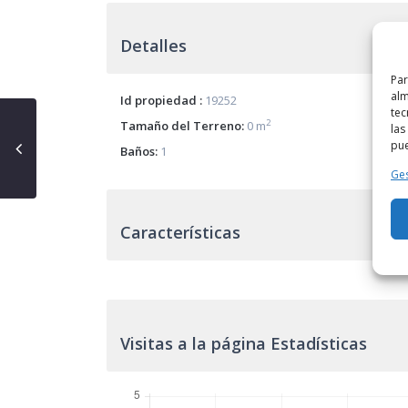
Detalles
Par
alm
Id propiedad :
19252
tec
2
Tamaño del Terreno:
0 m
las
pue
Baños:
1
Ges
Características
Visitas a la página Estadísticas