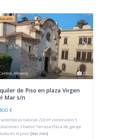
stacado
Centro
,
Almería
22
quiler de Piso en plaza Virgen
l Mar s/n
400 €
racterísticas básicas 220 m² construidos 5
bitaciones 3 baños Terraza Plaza de garaje
luida en el preci
[leer más]